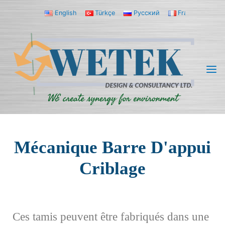
English
Türkçe
Русский
Français
ة
WETEK
MÉCANIQUE BARRE
Domaines D’activité
Fabrication
Équipements
Criblage Et
Filtrage
Mécanique Barre D’appui Criblage
D’APPUI CRIBLAGE
Mécanique Barre D'appui
Criblage
Ces tamis peuvent être fabriqués dans une